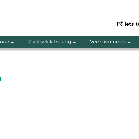
Iets 
orie
Plaatselijk belang
Voorzieningen
b