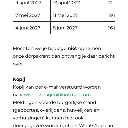
9 april 2027
13 april 2027
21 april 
7 mei 2027
11 Mei 2027
19 Mei 2
4 juni 2027
8 juni 2027
16 juni 2
Mochten we je bijdrage
niet
opnemen in
onze dorpskrant dan ontvang je daar bericht
over.
Kopij
Kopij kan per e-mail verstuurd worden
naar
wispelweagen@hotmail.com
.
Meldingen voor de burgerlijke stand
(geboortes, overlijdens, huwelijken en
verhuizingen) kunnen hier ook
doorgegeven worden, of per WhatsApp aan