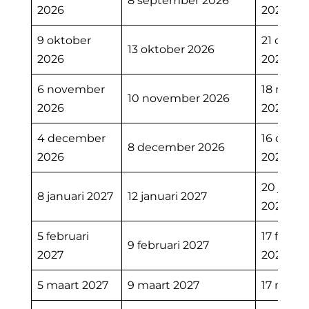
8 september 2026
2026
2026
9 oktober
21 oktob
13 oktober 2026
2026
2026
6 november
18 nove
10 november 2026
2026
2026
4 december
16 dece
8 december 2026
2026
2026
20 janua
8 januari 2027
12 januari 2027
2027
5 februari
17 februa
9 februari 2027
2027
2027
5 maart 2027
9 maart 2027
17 maart