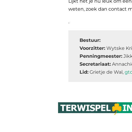
Lijkt het je nu leuk om een
weten, zoek dan contact m
.
Bestuur:
Voorzitter:
Wytske Kri
Penningmeester:
Jik
Secretariaat:
Annachi
Lid:
Grietje de Wal,
gt