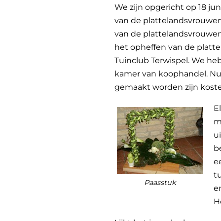
We zijn opgericht op 18 j
van de plattelandsvrouwen t
van de plattelandsvrouwen 
het opheffen van de platte
Tuinclub Terwispel. We heb
kamer van koophandel. Nu be
gemaakt worden zijn kost
E
m
u
b
e
t
Paasstuk
e
H