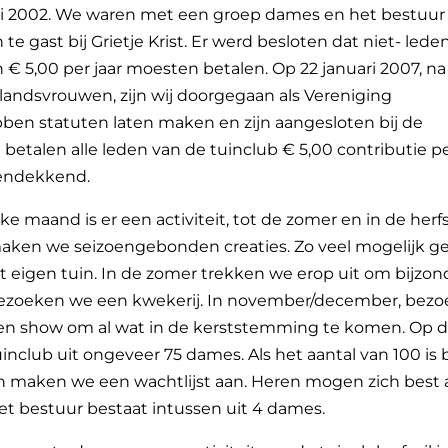
uni 2002. We waren met een groep dames en het bestuur
e gast bij Grietje Krist. Er werd besloten dat niet- lede
€ 5,00 per jaar moesten betalen. Op 22 januari 2007, na
landsvrouwen, zijn wij doorgegaan als Vereniging
ben statuten laten maken en zijn aangesloten bij de
talen alle leden van de tuinclub € 5,00 contributie per 
endekkend.
lke maand is er een activiteit, tot de zomer en in de her
aken we seizoengebonden creaties. Zo veel mogelijk g
it eigen tuin. In de zomer trekken we erop uit om bijzon
ezoeken we een kwekerij. In november/december, bezoe
en show om al wat in de kerststemming te komen. Op 
uinclub uit ongeveer 75 dames. Als het aantal van 100 is 
n maken we een wachtlijst aan. Heren mogen zich best a
et bestuur bestaat intussen uit 4 dames.