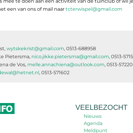
s mee te doen aan een activiteit van de tuinclub of wil 
et een van ons of mail naar
tcterwispel@gmail.com
st,
wytskekrist@gmail.com
, 0513-688958
ke Pietersma,
nico.jikke.pietersma@gmail.com
, 0513-571
ena de Vos,
melle.annachiena@outlook.com
, 0513-5722
dewal@hetnet.nl
, 0513-571602
VEELBEZOCHT
Nieuws
Agenda
Meldpunt