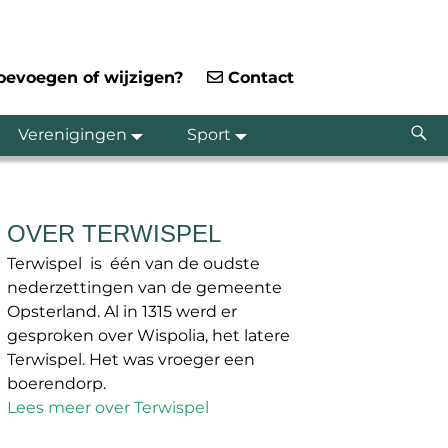
toevoegen of wijzigen?
Contact
Verenigingen
Sport
OVER TERWISPEL
Terwispel is één van de oudste
nederzettingen van de gemeente
Opsterland. Al in 1315 werd er
gesproken over Wispolia, het latere
Terwispel. Het was vroeger een
boerendorp.
Lees meer over Terwispel