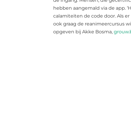
de ingang. Mensen, die gecertific
hebben aangemald via de app. ‘Har
calamiteiten de code door. Als er
ook graag de reanimeercursus wi
opgeven bij Akke Bosma,
grouw.