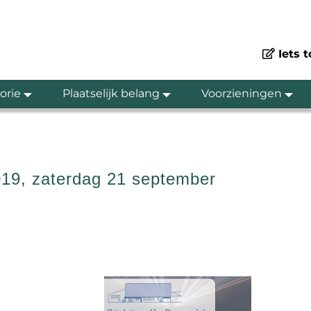
Iets 
orie
Plaatselijk belang
Voorzieningen
019, zaterdag 21 september