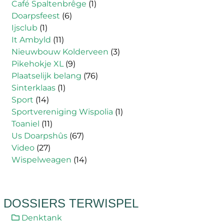
Café Spaltenbrêge
(1)
Doarpsfeest
(6)
Ijsclub
(1)
It Ambyld
(11)
Nieuwbouw Kolderveen
(3)
Pikehokje XL
(9)
Plaatselijk belang
(76)
Sinterklaas
(1)
Sport
(14)
Sportvereniging Wispolia
(1)
Toaniel
(11)
Us Doarpshûs
(67)
Video
(27)
Wispelweagen
(14)
DOSSIERS TERWISPEL
Denktank