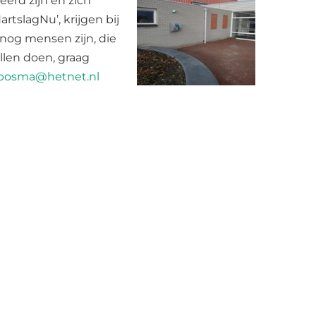
eerd zijn en zich
tslagNu’, krijgen bij
 nog mensen zijn, die
llen doen, graag
bosma@hetnet.nl