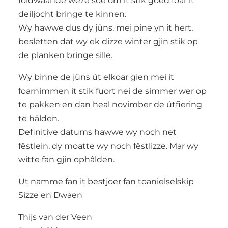
foldwaande wêze soe om it stik goed foar it
deiljocht bringe te kinnen.
Wy hawwe dus dy jûns, mei pine yn it hert,
besletten dat wy ek dizze winter gjin stik op
de planken bringe sille.
Wy binne de jûns út elkoar gien mei it
foarnimmen it stik fuort nei de simmer wer op
te pakken en dan heal novimber de útfiering
te hâlden.
Definitive datums hawwe wy noch net
fêstlein, dy moatte wy noch fêstlizze. Mar wy
witte fan gjin ophâlden.
Ut namme fan it bestjoer fan toanielselskip
Sizze en Dwaen
Thijs van der Veen