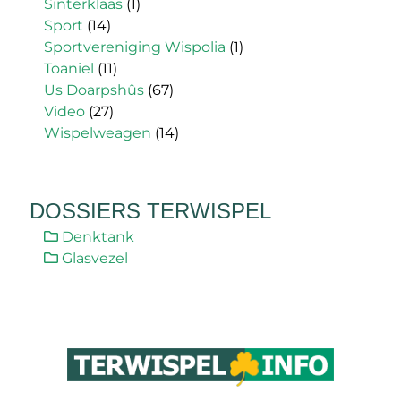
Sinterklaas
(1)
Sport
(14)
Sportvereniging Wispolia
(1)
Toaniel
(11)
Us Doarpshûs
(67)
Video
(27)
Wispelweagen
(14)
DOSSIERS TERWISPEL
Denktank
Glasvezel