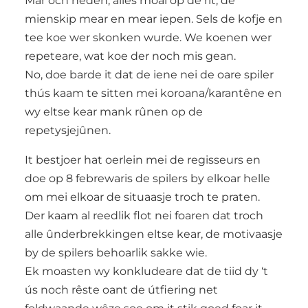
Mar och heden, alles moai op de rit, de
mienskip mear en mear iepen. Sels de kofje en
tee koe wer skonken wurde. We koenen wer
repeteare, wat koe der noch mis gean.
No, doe barde it dat de iene nei de oare spiler
thús kaam te sitten mei koroana/karantêne en
wy eltse kear mank rûnen op de
repetysjejûnen.
It bestjoer hat oerlein mei de regisseurs en
doe op 8 febrewaris de spilers by elkoar helle
om mei elkoar de situaasje troch te praten.
Der kaam al reedlik flot nei foaren dat troch
alle ûnderbrekkingen eltse kear, de motivaasje
by de spilers behoarlik sakke wie.
Ek moasten wy konkludeare dat de tiid dy ‘t
ús noch rêste oant de útfiering net