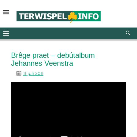
Brêge praet – debútalbum
Jehannes Veenstra
11 juli 2011