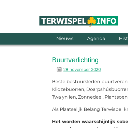
Nieuws
Agenda
Hist
Buurtverlichting
28 november 2020
Beste bestuursleden buurtveren
Klidzebuorren, Doarpshûsbuorre
Twa yn ien, Zonnedael, Plantsoen
Als Plaatselijk Belang Terwispel
Het worden waarschijnlijk sobe