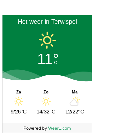
Het weer in Terwispel
11°
C
Za
Zo
Ma
9/26°C
14/32°C
12/22°C
Powered by
Weer1.com