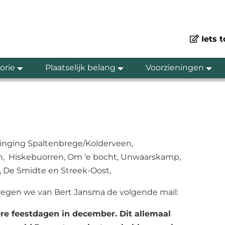
Iets 
orie
Plaatselijk belang
Voorzieningen
inging Spaltenbrege/Kolderveen,
n, Hiskebuorren, Om ‘e bocht, Unwaarskamp,
, De Smidte en Streek-Oost,
 kregen we van Bert Jansma de volgende mail:
re feestdagen in december. Dit allemaal