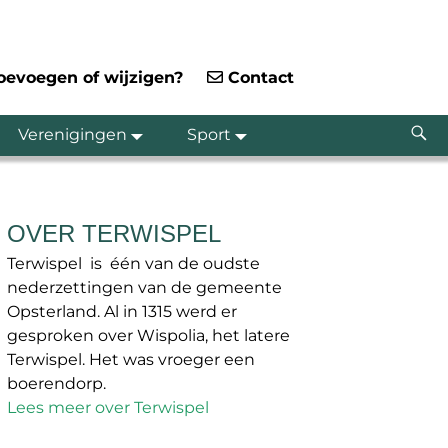
toevoegen of wijzigen?
Contact
Verenigingen
Sport
OVER TERWISPEL
Terwispel is één van de oudste
nederzettingen van de gemeente
Opsterland. Al in 1315 werd er
gesproken over Wispolia, het latere
Terwispel. Het was vroeger een
boerendorp.
Lees meer over Terwispel