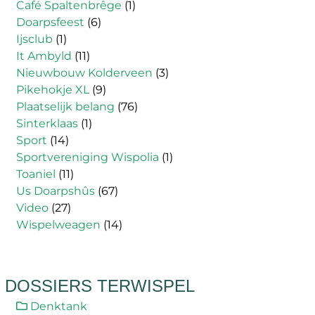
Café Spaltenbrêge
(1)
Doarpsfeest
(6)
Ijsclub
(1)
It Ambyld
(11)
Nieuwbouw Kolderveen
(3)
Pikehokje XL
(9)
Plaatselijk belang
(76)
Sinterklaas
(1)
Sport
(14)
Sportvereniging Wispolia
(1)
Toaniel
(11)
Us Doarpshûs
(67)
Video
(27)
Wispelweagen
(14)
DOSSIERS TERWISPEL
Denktank