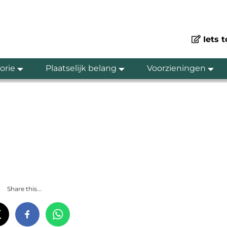
Iets 
orie
Plaatselijk belang
Voorzieningen
Share this...