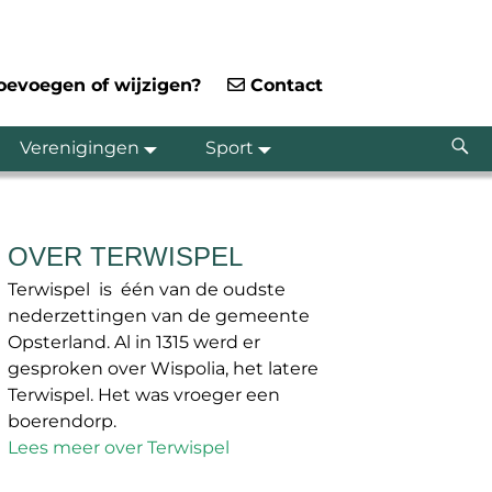
toevoegen of wijzigen?
Contact
Verenigingen
Sport
OVER TERWISPEL
Terwispel is één van de oudste
nederzettingen van de gemeente
Opsterland. Al in 1315 werd er
gesproken over Wispolia, het latere
Terwispel. Het was vroeger een
boerendorp.
Lees meer over Terwispel