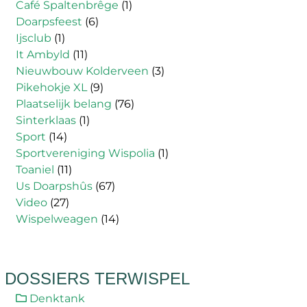
Café Spaltenbrêge
(1)
Doarpsfeest
(6)
Ijsclub
(1)
It Ambyld
(11)
Nieuwbouw Kolderveen
(3)
Pikehokje XL
(9)
Plaatselijk belang
(76)
Sinterklaas
(1)
Sport
(14)
Sportvereniging Wispolia
(1)
Toaniel
(11)
Us Doarpshûs
(67)
Video
(27)
Wispelweagen
(14)
DOSSIERS TERWISPEL
Denktank