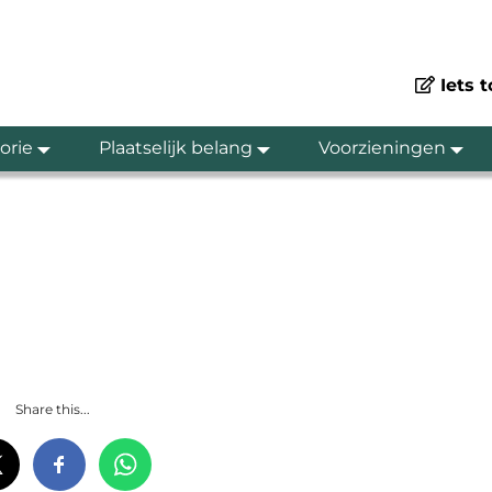
Iets 
orie
Plaatselijk belang
Voorzieningen
Share this...