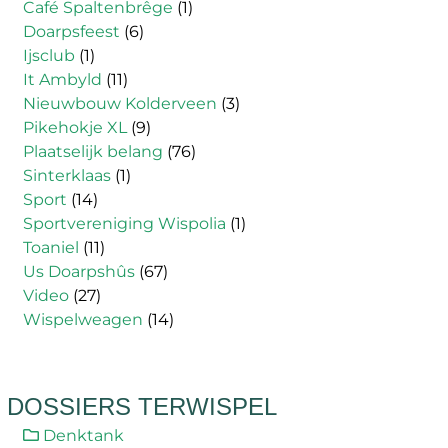
Café Spaltenbrêge
(1)
Doarpsfeest
(6)
Ijsclub
(1)
It Ambyld
(11)
Nieuwbouw Kolderveen
(3)
Pikehokje XL
(9)
Plaatselijk belang
(76)
Sinterklaas
(1)
Sport
(14)
Sportvereniging Wispolia
(1)
Toaniel
(11)
Us Doarpshûs
(67)
Video
(27)
Wispelweagen
(14)
DOSSIERS TERWISPEL
Denktank