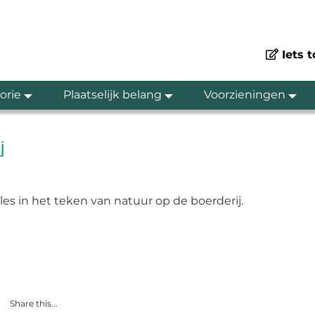
Iets 
orie
Plaatselijk belang
Voorzieningen
j
lles in het teken van natuur op de boerderij.
Share this...