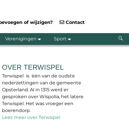
toevoegen of wijzigen?
Contact
Verenigingen
Sport
OVER TERWISPEL
Terwispel is één van de oudste
nederzettingen van de gemeente
Opsterland. Al in 1315 werd er
gesproken over Wispolia, het latere
Terwispel. Het was vroeger een
boerendorp.
Lees meer over Terwispel