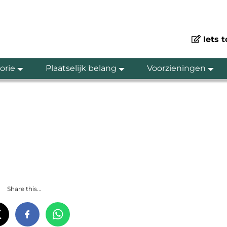
Iets 
orie
Plaatselijk belang
Voorzieningen
Share this...