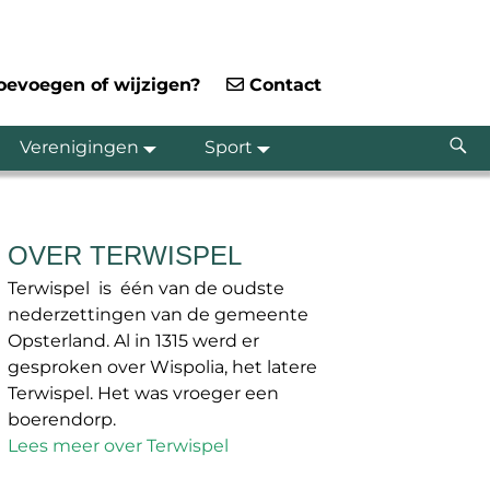
toevoegen of wijzigen?
Contact
Verenigingen
Sport
OVER TERWISPEL
Terwispel is één van de oudste
nederzettingen van de gemeente
Opsterland. Al in 1315 werd er
gesproken over Wispolia, het latere
Terwispel. Het was vroeger een
boerendorp.
Lees meer over Terwispel