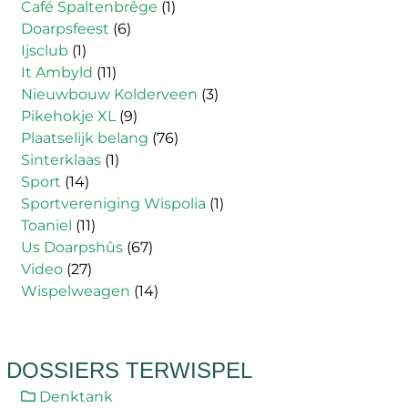
Café Spaltenbrêge
(1)
Doarpsfeest
(6)
Ijsclub
(1)
It Ambyld
(11)
Nieuwbouw Kolderveen
(3)
Pikehokje XL
(9)
Plaatselijk belang
(76)
Sinterklaas
(1)
Sport
(14)
Sportvereniging Wispolia
(1)
Toaniel
(11)
Us Doarpshûs
(67)
Video
(27)
Wispelweagen
(14)
DOSSIERS TERWISPEL
Denktank