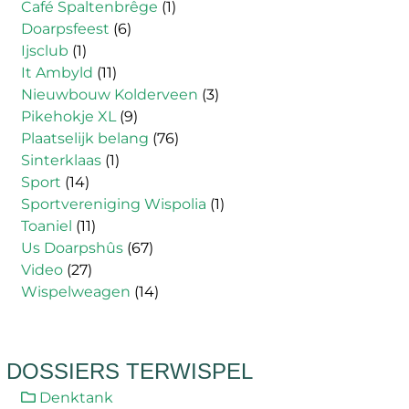
Café Spaltenbrêge
(1)
Doarpsfeest
(6)
Ijsclub
(1)
It Ambyld
(11)
Nieuwbouw Kolderveen
(3)
Pikehokje XL
(9)
Plaatselijk belang
(76)
Sinterklaas
(1)
Sport
(14)
Sportvereniging Wispolia
(1)
Toaniel
(11)
Us Doarpshûs
(67)
Video
(27)
Wispelweagen
(14)
DOSSIERS TERWISPEL
Denktank