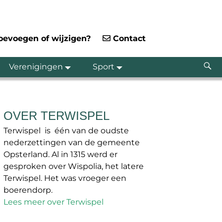
toevoegen of wijzigen?
Contact
Verenigingen
Sport
OVER TERWISPEL
Terwispel is één van de oudste
nederzettingen van de gemeente
Opsterland. Al in 1315 werd er
gesproken over Wispolia, het latere
Terwispel. Het was vroeger een
boerendorp.
Lees meer over Terwispel