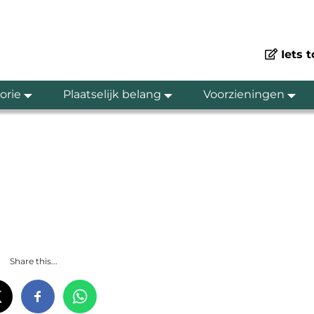
Iets 
orie
Plaatselijk belang
Voorzieningen
Share this...