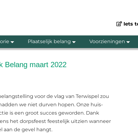
Iets 
orie
Plaatselijk belang
Voorzieningen
jk Belang maart 2022
elangstelling voor de vlag van Terwispel zou
jn hadden we niet durven hopen. Onze huis-
ctie is een groot succes geworden. Dank
jdens het dorpsfeest feestelijk uitzien wanneer
el aan de gevel hangt.