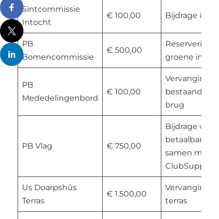
Sintcommissie
€ 100,00
Bijdrage into
Intocht
PB
Reservering 
€ 500,00
Bomencommissie
groene initia
Vervanging
PB
€ 100,00
bestaand bord
Mededelingenbord
brug
Bijdrage voor
betaalbare vl
PB Vlag
€ 750,00
samen met R
ClubSupportb
Us Doarpshûs
Vervanging g
€ 1.500,00
Terras
terras