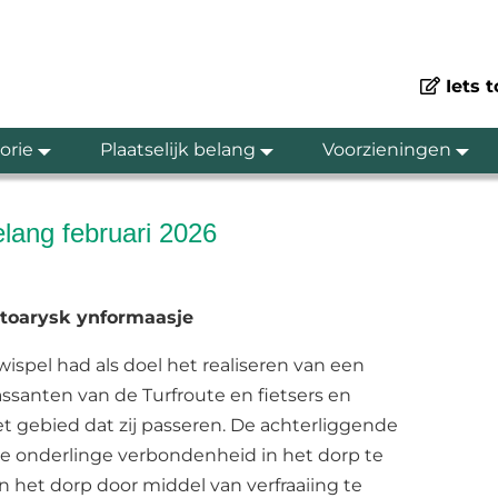
Iets 
orie
Plaatselijk belang
Voorzieningen
elang februari 2026
stoarysk ynformaasje
ispel had als doel het realiseren van een
assanten van de Turfroute en fietsers en
t gebied dat zij passeren. De achterliggende
de onderlinge verbondenheid in het dorp te
n het dorp door middel van verfraaiing te