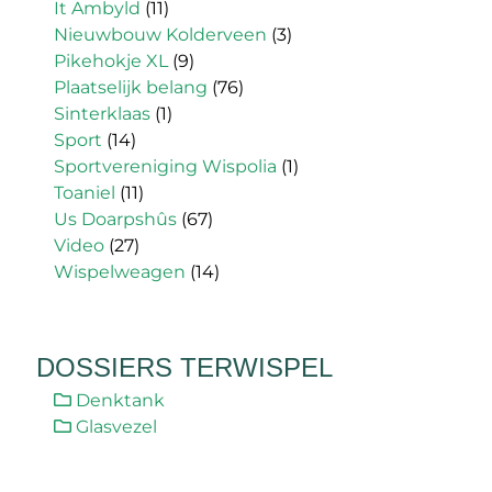
It Ambyld
(11)
Nieuwbouw Kolderveen
(3)
Pikehokje XL
(9)
Plaatselijk belang
(76)
Sinterklaas
(1)
Sport
(14)
Sportvereniging Wispolia
(1)
Toaniel
(11)
Us Doarpshûs
(67)
Video
(27)
Wispelweagen
(14)
DOSSIERS TERWISPEL
Denktank
Glasvezel