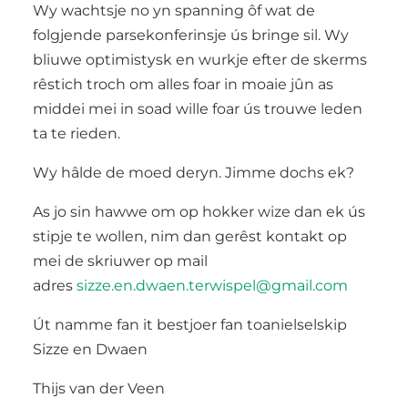
Wy wachtsje no yn spanning ôf wat de
folgjende parsekonferinsje ús bringe sil. Wy
bliuwe optimistysk en wurkje efter de skerms
rêstich troch om alles foar in moaie jûn as
middei mei in soad wille foar ús trouwe leden
ta te rieden.
Wy hâlde de moed deryn. Jimme dochs ek?
As jo sin hawwe om op hokker wize dan ek ús
stipje te wollen, nim dan gerêst kontakt op
mei de skriuwer op mail
adres
sizze.en.dwaen.terwispel@gmail.com
Út namme fan it bestjoer fan toanielselskip
Sizze en Dwaen
Thijs van der Veen