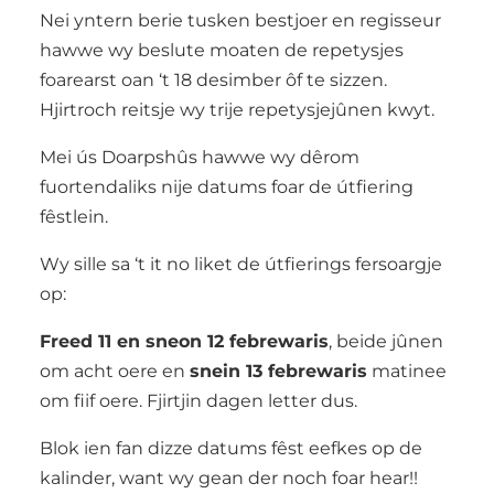
Nei yntern berie tusken bestjoer en regisseur
hawwe wy beslute moaten de repetysjes
foarearst oan ‘t 18 desimber ôf te sizzen.
Hjirtroch reitsje wy trije repetysjejûnen kwyt.
Mei ús Doarpshûs hawwe wy dêrom
fuortendaliks nije datums foar de útfiering
fêstlein.
Wy sille sa ‘t it no liket de útfierings fersoargje
op:
Freed 11 en sneon 12 febrewaris
, beide jûnen
om acht oere en
snein 13 febrewaris
matinee
om fiif oere. Fjirtjin dagen letter dus.
Blok ien fan dizze datums fêst eefkes op de
kalinder, want wy gean der noch foar hear!!