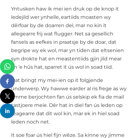
Yntusken haw ik mei ien druk op de knop it
ledejild wer ynhelle, eartiids moasten wy
dêrfoar by de doarren del, mar no kin it
allegearre frij wat flugger. Net sa gesellich
fansels as eefkes in praatsje by de doar, dat
begripe wy ek wol, mar yn tiden dat eltsenien
syn drokte hat en meastentiids gjin jild mear
yn ‘e hûs hat, sparret it ús wol in soad tiid.
Dat bringt my mei-ien op it folgjende
ûnderwerp. Wy hawwe earder al ris frege as wy
jimme berjochten fan ús selskip ek fia de mail
tastjoere meie. Dêr hat in diel fan ús leden op
reagearre dat dit wol kin, mar ek in hiel soad
leden noch net.
It soe foar ús hiel fijn wêze. Sa kinne wy jimme