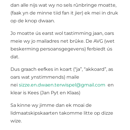
dan alle nijs wat wy no sels rûnbringe moatte,
(faak yn de minne tiid fan it jier) ek mei in druk
op de knop dwaan.
Jo moatte ús earst wol tastimming jaan, oars
meie wy jo mailadres net brûke. De AVG (wet
beskerming persoansgegevens) ferbiedt ús
dat.
Dus graach eefkes in koart (“ja”, “akkoard”, as
oars wat ynstimmends) maile
nei
sizze.en.dwaen.terwispel@gmail.com
en
klear is Kees (Jan Pyt en Klaas)
Sa kinne wy jimme dan ek moai de
lidmaatskipskaarten takomme litte op dizze
wize.