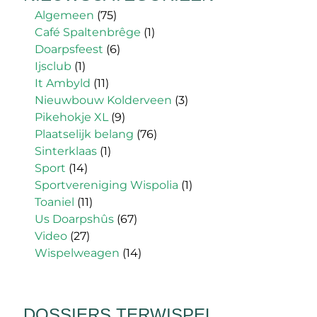
Algemeen
(75)
Café Spaltenbrêge
(1)
Doarpsfeest
(6)
Ijsclub
(1)
It Ambyld
(11)
Nieuwbouw Kolderveen
(3)
Pikehokje XL
(9)
Plaatselijk belang
(76)
Sinterklaas
(1)
Sport
(14)
Sportvereniging Wispolia
(1)
Toaniel
(11)
Us Doarpshûs
(67)
Video
(27)
Wispelweagen
(14)
DOSSIERS TERWISPEL