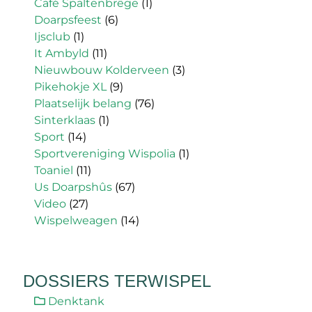
Café Spaltenbrêge
(1)
Doarpsfeest
(6)
Ijsclub
(1)
It Ambyld
(11)
Nieuwbouw Kolderveen
(3)
Pikehokje XL
(9)
Plaatselijk belang
(76)
Sinterklaas
(1)
Sport
(14)
Sportvereniging Wispolia
(1)
Toaniel
(11)
Us Doarpshûs
(67)
Video
(27)
Wispelweagen
(14)
DOSSIERS TERWISPEL
Denktank