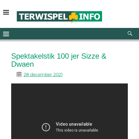
Spektakelstik 100 jer Sizze &
Dwaen
28 december 2021