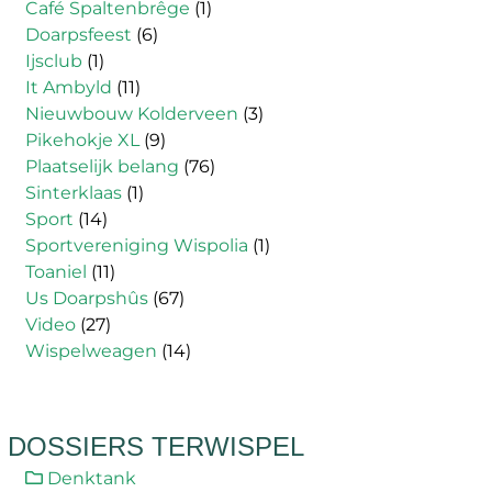
Café Spaltenbrêge
(1)
Doarpsfeest
(6)
Ijsclub
(1)
It Ambyld
(11)
Nieuwbouw Kolderveen
(3)
Pikehokje XL
(9)
Plaatselijk belang
(76)
Sinterklaas
(1)
Sport
(14)
Sportvereniging Wispolia
(1)
Toaniel
(11)
Us Doarpshûs
(67)
Video
(27)
Wispelweagen
(14)
DOSSIERS TERWISPEL
Denktank