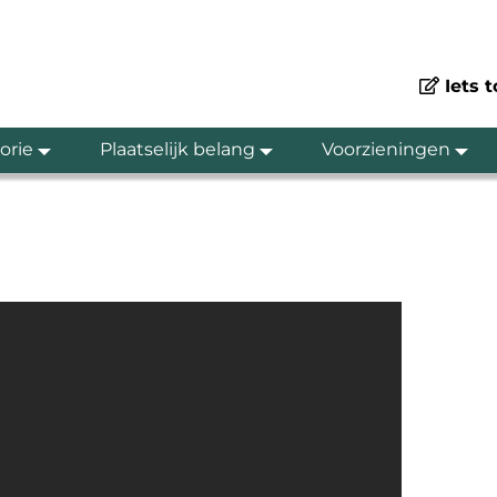
Iets 
orie
Plaatselijk belang
Voorzieningen