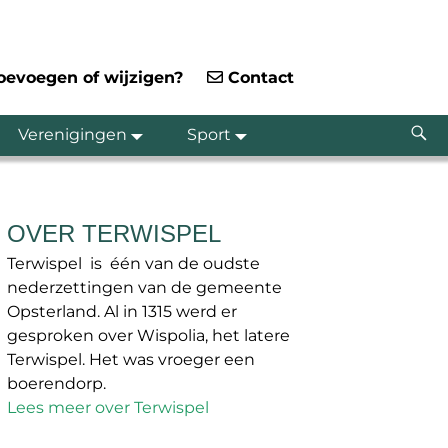
toevoegen of wijzigen?
Contact
Verenigingen
Sport
OVER TERWISPEL
Terwispel is één van de oudste
nederzettingen van de gemeente
Opsterland. Al in 1315 werd er
gesproken over Wispolia, het latere
Terwispel. Het was vroeger een
boerendorp.
Lees meer over Terwispel