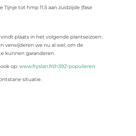
jnje tot hmp 11.5 aan zuidzijde (fase
)
vindt plaats in het volgende plantseizoen:
en verwijderen we nu al wel, om de
 te kunnen garanderen.
d ook op:
www.fryslan.frl/n392-populieren
ntstane situatie.