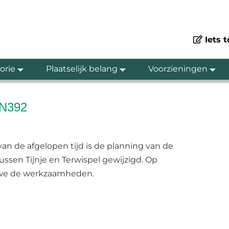
Iets 
orie
Plaatselijk belang
Voorzieningen
 N392
 de afgelopen tijd is de planning van de
sen Tijnje en Terwispel gewijzigd. Op
n we de werkzaamheden.