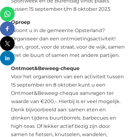
Sportweek en de Burendag vindt plaats
tussen 15 september t/m 8 oktober 2023.
Oproep
Woont u in de gemeente Opsterland?
Organiseer dan een ontmoetingsactiviteit!
Klein, groot, voor de straat, voor de wijk, samen
met de buurt of samen met andere partijen.
Ontmoet&Beweeg-cheque
Voor het organiseren van een activiteit tussen
15 september en 8 oktober kunt u een
Ontmoet&Beweeg-cheque aanvragen ter
waarde van €200,-. Hierbij is er veel mogelijk.
Denk bijvoorbeeld aan: samen eten en
drinken tijdens buurtborrels, barbecues en
high-teas. Of lekker actief bezig zijn door
samen te fietsen, knutselen, wandelen,